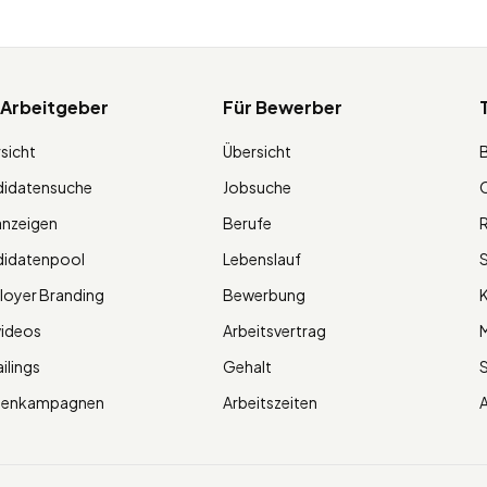
 Arbeitgeber
Für Bewerber
sicht
Übersicht
didatensuche
Jobsuche
O
anzeigen
Berufe
R
didatenpool
Lebenslauf
S
oyer Branding
Bewerbung
K
videos
Arbeitsvertrag
M
ilings
Gehalt
ienkampagnen
Arbeitszeiten
A