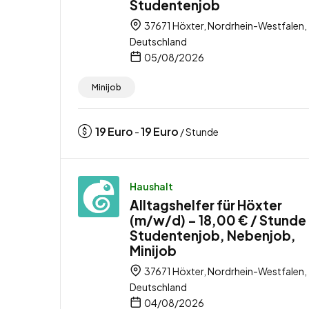
Studentenjob
37671 Höxter, Nordrhein-Westfalen,
Deutschland
05/08/2026
Minijob
19
Euro
19
Euro
-
/ Stunde
Haushalt
Alltagshelfer für Höxter
(m/w/d) – 18,00 € / Stunde
Studentenjob, Nebenjob,
Minijob
37671 Höxter, Nordrhein-Westfalen,
Deutschland
04/08/2026