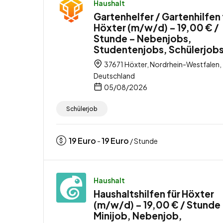
Haushalt
Gartenhelfer / Gartenhilfen 
Höxter (m/w/d) – 19,00 € /
Stunde – Nebenjobs,
Studentenjobs, Schülerjob
37671 Höxter, Nordrhein-Westfalen,
Deutschland
05/08/2026
Schülerjob
19
Euro
19
Euro
-
/ Stunde
Haushalt
Haushaltshilfen für Höxter
(m/w/d) – 19,00 € / Stunde
Minijob, Nebenjob,