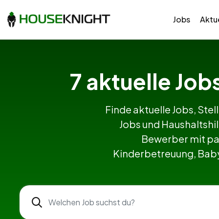
Jobs
Aktue
7 aktuelle Job
Finde aktuelle Jobs, Stel
Jobs und Haushaltshi
Bewerber mit pa
Kinderbetreuung, Babys