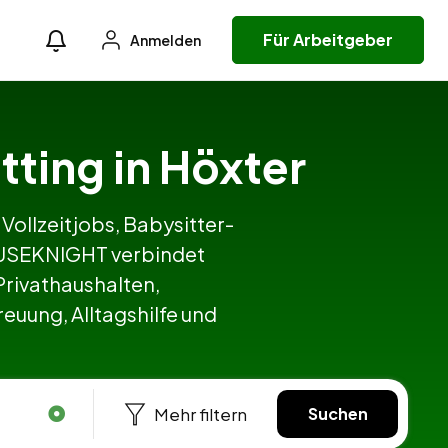
Für Arbeitgeber
Anmelden
tting in Höxter
 Vollzeitjobs, Babysitter-
HOUSEKNIGHT verbindet
rivathaushalten,
euung, Alltagshilfe und
Mehr filtern
Suchen