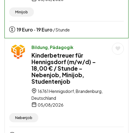
Minijob
19
Euro
19
Euro
-
/ Stunde
Bildung, Pädagogik
Kinderbetreuer für
Hennigsdorf (m/w/d) –
18,00 € / Stunde –
Nebenjob, Minijob,
Studentenjob
16761 Hennigsdorf, Brandenburg,
Deutschland
05/08/2026
Nebenjob