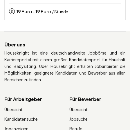
19
Euro
19
Euro
-
/ Stunde
Über uns
Houseknight ist eine deutschlandweite Jobbörse und ein
Karriereportal mit einem großen Kandidatenpool für Haushalt
und Babysitting. Über Houseknight erhalten Jobanbieter die
Möglichkeiten, geeignete Kandidaten und Bewerber aus allen
Bereichen zu finden.
Für Arbeitgeber
Für Bewerber
Übersicht
Übersicht
Kandidatensuche
Jobsuche
Jobanzeigen
Berufe