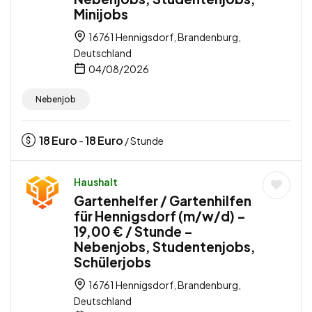
Minijobs
16761 Hennigsdorf, Brandenburg,
Deutschland
04/08/2026
Nebenjob
18
Euro
18
Euro
-
/ Stunde
Haushalt
Gartenhelfer / Gartenhilfen
für Hennigsdorf (m/w/d) –
19,00 € / Stunde –
Nebenjobs, Studentenjobs,
Schülerjobs
16761 Hennigsdorf, Brandenburg,
Deutschland