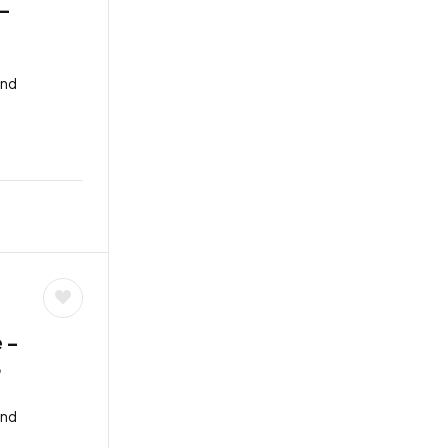
 –
and
 –
,
and