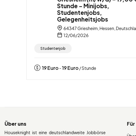
Stunde – Minijobs,
Studentenjobs,
Gelegenheitsjobs
64347 Griesheim, Hessen, Deutschl
12/06/2026
Studentenjob
19
Euro
19
Euro
-
/ Stunde
Über uns
Für
Houseknight ist eine deutschlandweite Jobbörse
Über