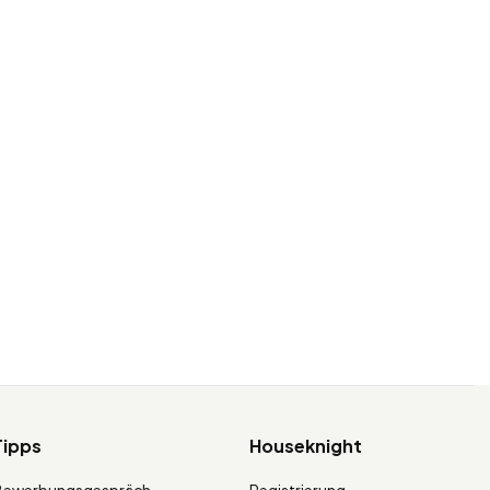
Tipps
Houseknight
Bewerbungsgespräch
Registrierung