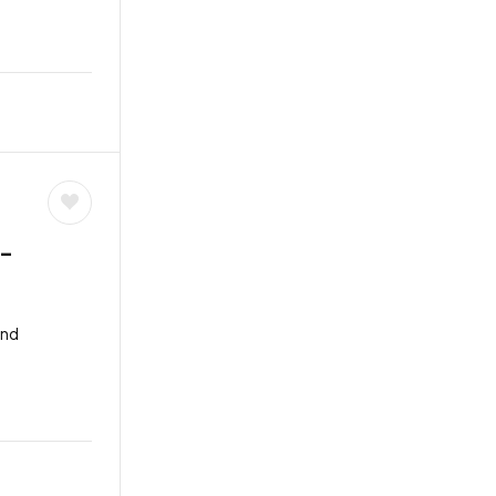
 –
and