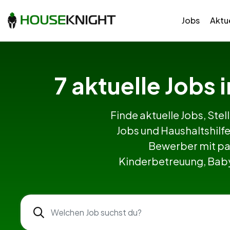
Jobs
Aktue
7 aktuelle Jobs 
Finde aktuelle Jobs, Stel
Jobs und Haushaltshilf
Bewerber mit pa
Kinderbetreuung, Babys