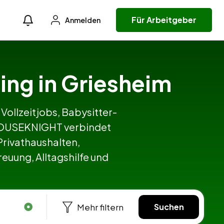
Für Arbeitgeber
Anmelden
ting in Griesheim
 Vollzeitjobs, Babysitter-
. HOUSEKNIGHT verbindet
rivathaushalten,
euung, Alltagshilfe und
Mehr filtern
Suchen