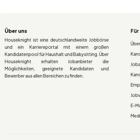
Über uns
Für
Houseknight ist eine deutschlandweite Jobbörse
Über
und ein Karriereportal mit einem großen
Kan
Kandidatenpool für Haushalt und Babysitting. Über
Houseknight erhalten Jobanbieter die
Job
Möglichkeiten, geeignete Kandidaten und
Kan
Bewerber aus allen Bereichen zu finden.
Empl
Job
E-Ma
Med