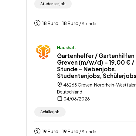
Studentenjob
18
Euro
18
Euro
-
/ Stunde
Haushalt
Gartenhelfer / Gartenhilfen 
Greven (m/w/d) – 19,00 € /
Stunde – Nebenjobs,
Studentenjobs, Schülerjob
48268 Greven, Nordrhein-Westfalen
Deutschland
04/08/2026
Schülerjob
19
Euro
19
Euro
-
/ Stunde