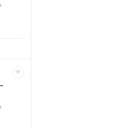
,
 –
,