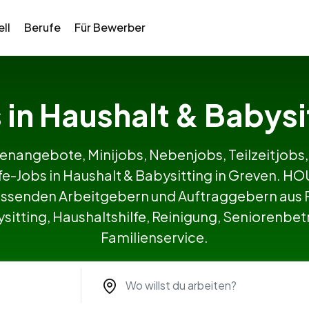
ll
Berufe
Für Bewerber
s in Haushalt & Babysi
lenangebote, Minijobs, Nebenjobs, Teilzeitjobs,
lfe-Jobs in Haushalt & Babysitting in Greven. 
ssenden Arbeitgebern und Auftraggebern aus P
itting, Haushaltshilfe, Reinigung, Seniorenbetr
Familienservice.