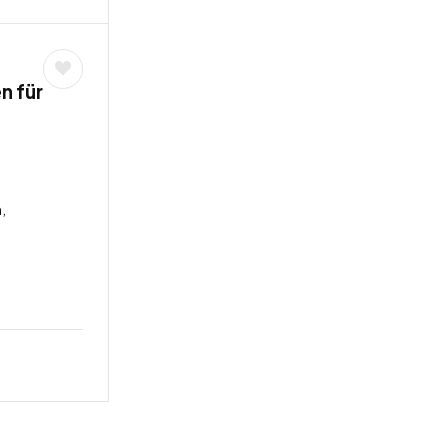
n für
,