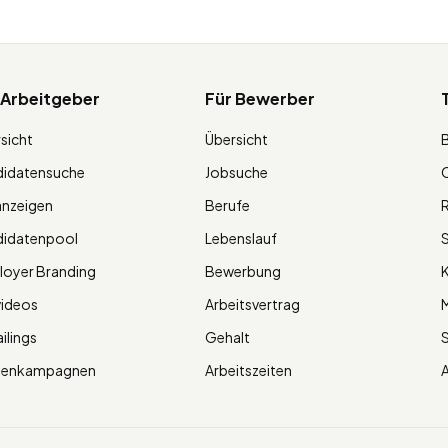
 Arbeitgeber
Für Bewerber
sicht
Übersicht
didatensuche
Jobsuche
O
anzeigen
Berufe
R
didatenpool
Lebenslauf
S
oyer Branding
Bewerbung
K
videos
Arbeitsvertrag
M
ilings
Gehalt
ienkampagnen
Arbeitszeiten
A