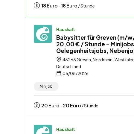
18
Euro
18
Euro
-
/ Stunde
Haushalt
Babysitter für Greven (m/w
20,00 € / Stunde – Minijobs
Gelegenheitsjobs, Nebenj
48268 Greven, Nordrhein-Westfalen
Deutschland
05/08/2026
Minijob
20
Euro
20
Euro
-
/ Stunde
Haushalt