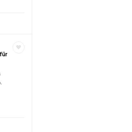
für
s
,