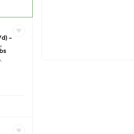
/d) –
,
obs
,