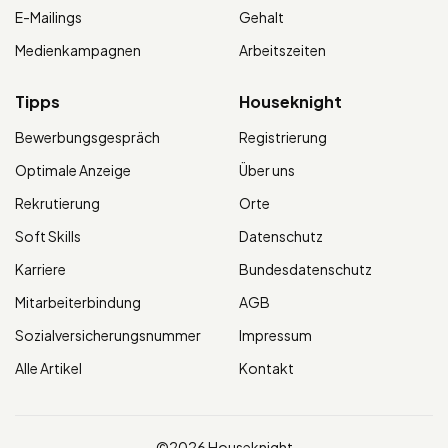
E-Mailings
Gehalt
Medienkampagnen
Arbeitszeiten
Tipps
Houseknight
Bewerbungsgespräch
Registrierung
Optimale Anzeige
Über uns
Rekrutierung
Orte
Soft Skills
Datenschutz
Karriere
Bundesdatenschutz
Mitarbeiterbindung
AGB
Sozialversicherungsnummer
Impressum
Alle Artikel
Kontakt
©2026 Houseknight