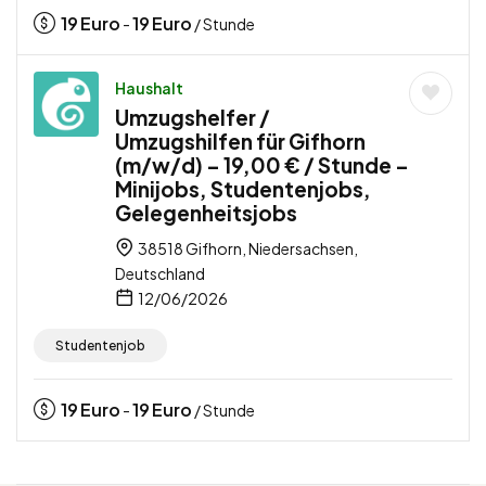
19
Euro
19
Euro
-
/ Stunde
Haushalt
Umzugshelfer /
Umzugshilfen für Gifhorn
(m/w/d) – 19,00 € / Stunde –
Minijobs, Studentenjobs,
Gelegenheitsjobs
38518 Gifhorn, Niedersachsen,
Deutschland
12/06/2026
Studentenjob
19
Euro
19
Euro
-
/ Stunde