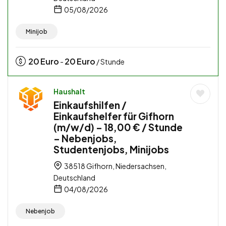
05/08/2026
Minijob
20
Euro
20
Euro
-
/ Stunde
Haushalt
Einkaufshilfen /
Einkaufshelfer für Gifhorn
(m/w/d) – 18,00 € / Stunde
– Nebenjobs,
Studentenjobs, Minijobs
38518 Gifhorn, Niedersachsen,
Deutschland
04/08/2026
Nebenjob