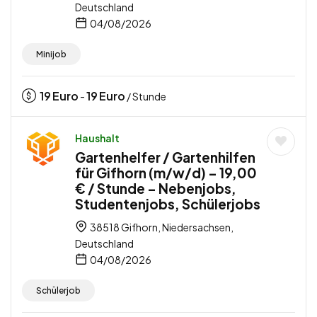
Deutschland
04/08/2026
Minijob
19
Euro
19
Euro
-
/ Stunde
Haushalt
Gartenhelfer / Gartenhilfen
für Gifhorn (m/w/d) – 19,00
€ / Stunde – Nebenjobs,
Studentenjobs, Schülerjobs
38518 Gifhorn, Niedersachsen,
Deutschland
04/08/2026
Schülerjob