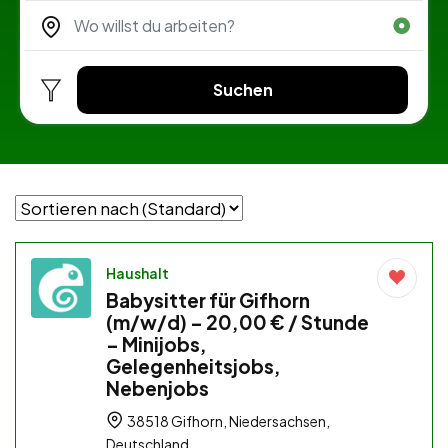
Suchen
Haushalt
Babysitter für Gifhorn
(m/w/d) – 20,00 € / Stunde
– Minijobs,
Gelegenheitsjobs,
Nebenjobs
38518 Gifhorn, Niedersachsen,
Deutschland