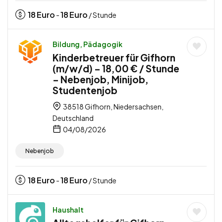
18
Euro
18
Euro
-
/ Stunde
Bildung, Pädagogik
Kinderbetreuer für Gifhorn
(m/w/d) – 18,00 € / Stunde
– Nebenjob, Minijob,
Studentenjob
38518 Gifhorn, Niedersachsen,
Deutschland
04/08/2026
Nebenjob
18
Euro
18
Euro
-
/ Stunde
Haushalt