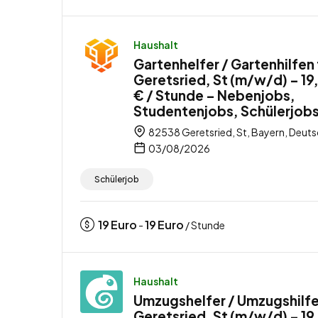
Haushalt
Gartenhelfer / Gartenhilfen 
Geretsried, St (m/w/d) – 1
€ / Stunde – Nebenjobs,
Studentenjobs, Schülerjob
82538 Geretsried, St, Bayern, Deut
03/08/2026
Schülerjob
19
Euro
19
Euro
-
/ Stunde
Haushalt
Umzugshelfer / Umzugshilfe
Geretsried, St (m/w/d) – 1