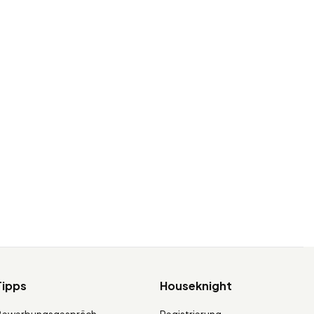
Tipps
Houseknight
Bewerbungsgespräch
Registrierung