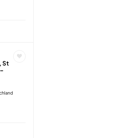
, St
 –
schland