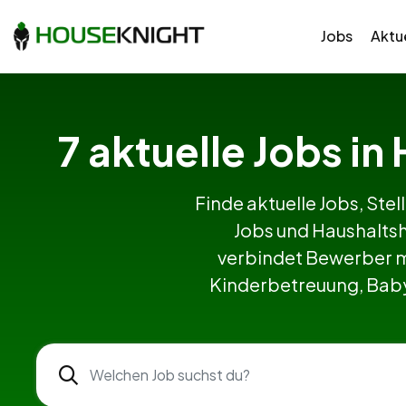
Jobs
Aktue
7 aktuelle Jobs in
Finde aktuelle Jobs, Stel
Jobs und Haushaltsh
verbindet Bewerber m
Kinderbetreuung, Babys