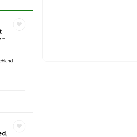
t
 –
,
schland
ed,