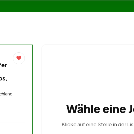
fer
–
bs,
schland
Wähle eine 
Klicke auf eine Stelle in der Li