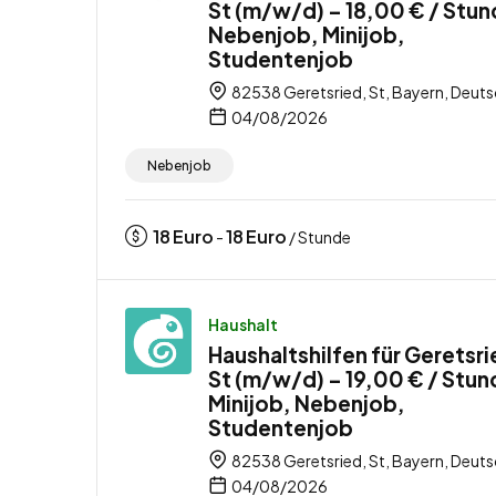
St (m/w/d) – 18,00 € / Stun
Nebenjob, Minijob,
Studentenjob
82538 Geretsried, St, Bayern, Deut
04/08/2026
Nebenjob
18
Euro
18
Euro
-
/ Stunde
Haushalt
Haushaltshilfen für Geretsri
St (m/w/d) – 19,00 € / Stun
Minijob, Nebenjob,
Studentenjob
82538 Geretsried, St, Bayern, Deut
04/08/2026