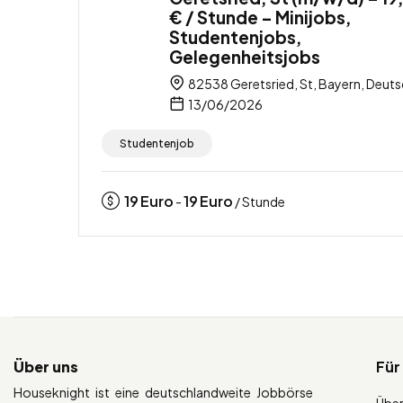
€ / Stunde – Minijobs,
Studentenjobs,
Gelegenheitsjobs
82538 Geretsried, St, Bayern, Deut
13/06/2026
Studentenjob
19
Euro
19
Euro
-
/ Stunde
Über uns
Für
Houseknight ist eine deutschlandweite Jobbörse
Über