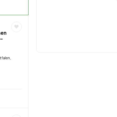
hen
 –
tfalen,