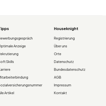
Tipps
Houseknight
Bewerbungsgespräch
Registrierung
ptimale Anzeige
Über uns
ekrutierung
Orte
oft Skills
Datenschutz
arriere
Bundesdatenschutz
itarbeiterbindung
AGB
Sozialversicherungsnummer
Impressum
lle Artikel
Kontakt