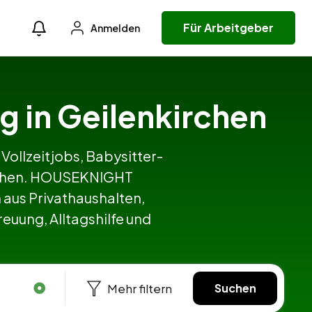
Für Arbeitgeber
Anmelden
ng in Geilenkirchen
 Vollzeitjobs, Babysitter-
kirchen. HOUSEKNIGHT
aus Privathaushalten,
euung, Alltagshilfe und
Mehr filtern
Suchen