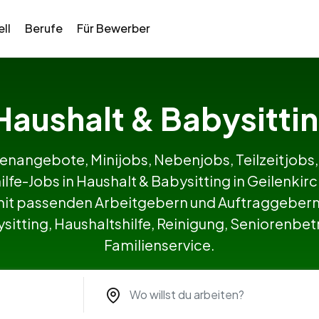
ll
Berufe
Für Bewerber
 Haushalt & Babysitti
lenangebote, Minijobs, Nebenjobs, Teilzeitjobs,
ilfe-Jobs in Haushalt & Babysitting in Geilen
it passenden Arbeitgebern und Auftraggebern 
itting, Haushaltshilfe, Reinigung, Seniorenbetr
Familienservice.