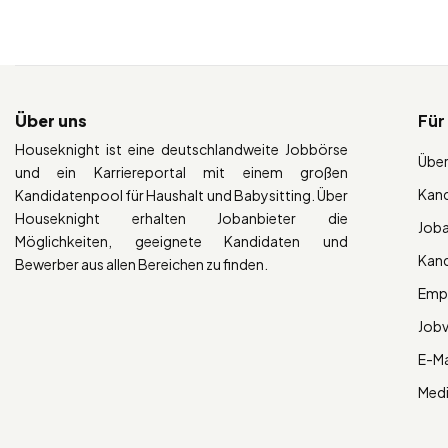
Über uns
Für
Houseknight ist eine deutschlandweite Jobbörse
Über
und ein Karriereportal mit einem großen
Kan
Kandidatenpool für Haushalt und Babysitting. Über
Houseknight erhalten Jobanbieter die
Job
Möglichkeiten, geeignete Kandidaten und
Kan
Bewerber aus allen Bereichen zu finden.
Empl
Job
E-Ma
Med