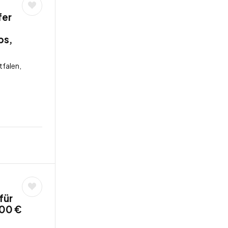
fer
bs,
tfalen,
für
,00 €