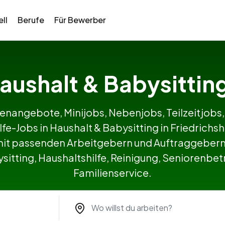
ll
Berufe
Für Bewerber
Haushalt & Babysittin
lenangebote, Minijobs, Nebenjobs, Teilzeitjobs,
lfe-Jobs in Haushalt & Babysitting in Friedri
it passenden Arbeitgebern und Auftraggebern 
itting, Haushaltshilfe, Reinigung, Seniorenbetr
Familienservice.