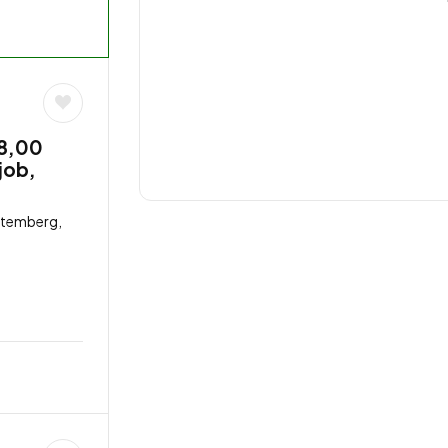
18,00
job,
ttemberg,