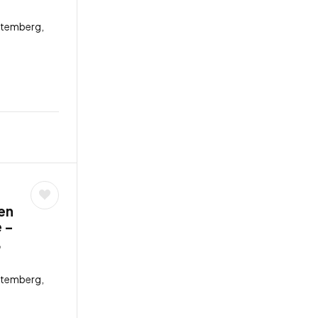
ttemberg,
fen
 –
,
ttemberg,