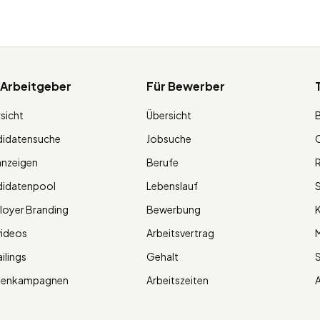
 Arbeitgeber
Für Bewerber
sicht
Übersicht
didatensuche
Jobsuche
O
anzeigen
Berufe
R
didatenpool
Lebenslauf
S
oyer Branding
Bewerbung
K
videos
Arbeitsvertrag
M
ilings
Gehalt
ienkampagnen
Arbeitszeiten
A