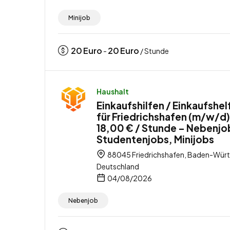
Minijob
20
Euro
20
Euro
-
/ Stunde
Haushalt
Einkaufshilfen / Einkaufshel
für Friedrichshafen (m/w/d)
18,00 € / Stunde – Nebenjo
Studentenjobs, Minijobs
88045 Friedrichshafen, Baden-Wür
Deutschland
04/08/2026
Nebenjob