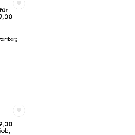
für
19,00
s
ttemberg,
19,00
job,