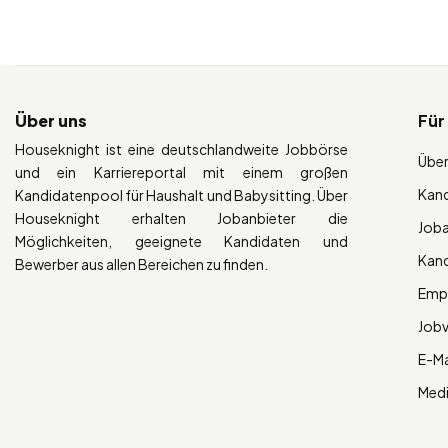
Über uns
Für
Houseknight ist eine deutschlandweite Jobbörse
Über
und ein Karriereportal mit einem großen
Kan
Kandidatenpool für Haushalt und Babysitting. Über
Houseknight erhalten Jobanbieter die
Job
Möglichkeiten, geeignete Kandidaten und
Kan
Bewerber aus allen Bereichen zu finden.
Empl
Job
E-Ma
Med