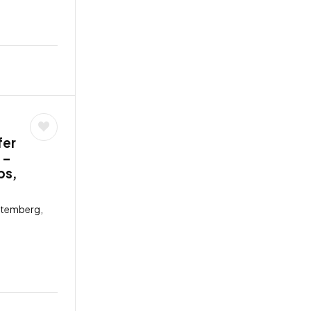
fer
 –
bs,
ttemberg,