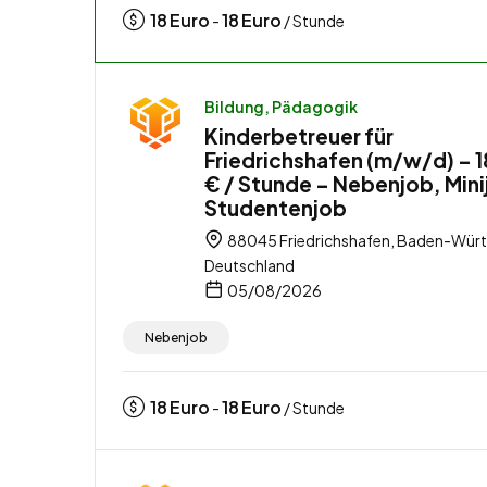
18
Euro
18
Euro
-
/ Stunde
Bildung, Pädagogik
Kinderbetreuer für
Friedrichshafen (m/w/d) – 
€ / Stunde – Nebenjob, Mini
Studentenjob
88045 Friedrichshafen, Baden-Wür
Deutschland
05/08/2026
Nebenjob
18
Euro
18
Euro
-
/ Stunde