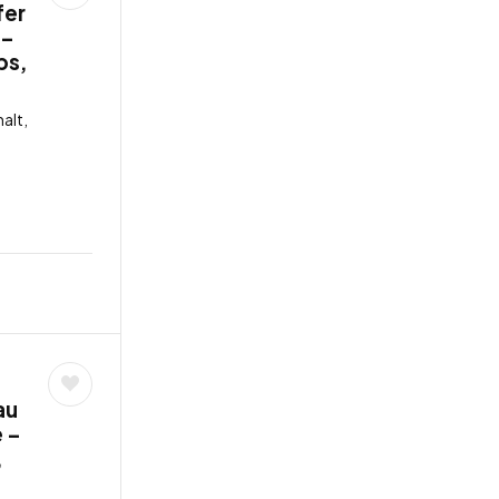
fer
 –
bs,
alt,
au
 –
,