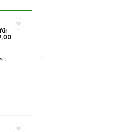
für
9,00
s
alt,