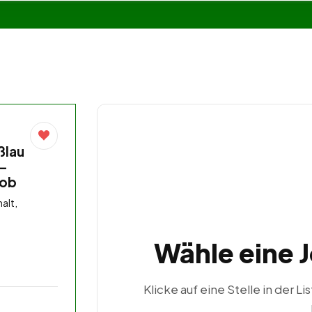
ßlau
 –
job
alt,
Wähle eine 
Klicke auf eine Stelle in der Li