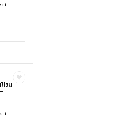
alt,
oßlau
 –
alt,