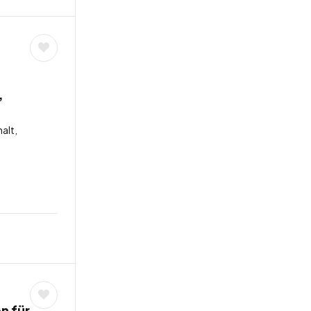
,
alt,
n für