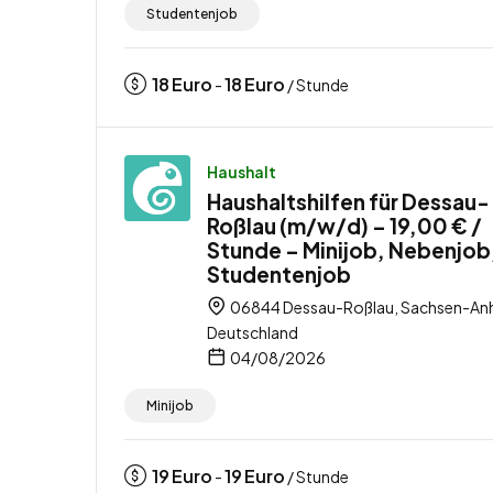
Studentenjob
18
Euro
18
Euro
-
/ Stunde
Haushalt
Haushaltshilfen für Dessau-
Roßlau (m/w/d) – 19,00 € /
Stunde – Minijob, Nebenjob
Studentenjob
06844 Dessau-Roßlau, Sachsen-Anh
Deutschland
04/08/2026
Minijob
19
Euro
19
Euro
-
/ Stunde