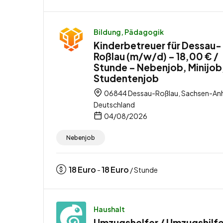
Bildung, Pädagogik
Kinderbetreuer für Dessau-
Roßlau (m/w/d) – 18,00 € /
Stunde – Nebenjob, Minijob
Studentenjob
06844 Dessau-Roßlau, Sachsen-Anh
Deutschland
04/08/2026
Nebenjob
18
Euro
18
Euro
-
/ Stunde
Haushalt
Umzugshelfer / Umzugshilfe