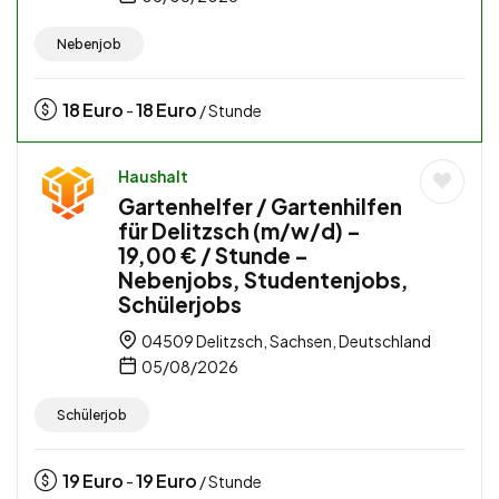
Nebenjob
18
Euro
18
Euro
-
/ Stunde
Haushalt
Gartenhelfer / Gartenhilfen
für Delitzsch (m/w/d) –
19,00 € / Stunde –
Nebenjobs, Studentenjobs,
Schülerjobs
04509 Delitzsch, Sachsen, Deutschland
05/08/2026
Schülerjob
19
Euro
19
Euro
-
/ Stunde