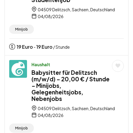
04509 Delitzsch, Sachsen, Deutschland
04/08/2026
Minijob
19
Euro
19
Euro
-
/ Stunde
Haushalt
Babysitter für Delitzsch
(m/w/d) – 20,00 € / Stunde
– Minijobs,
Gelegenheitsjobs,
Nebenjobs
04509 Delitzsch, Sachsen, Deutschland
04/08/2026
Minijob