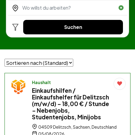
Suchen
Haushalt
Einkaufshilfen /
Einkaufshelfer für Delitzsch
(m/w/d) – 18,00 € / Stunde
– Nebenjobs,
Studentenjobs, Minijobs
04509 Delitzsch, Sachsen, Deutschland
05/08/2026