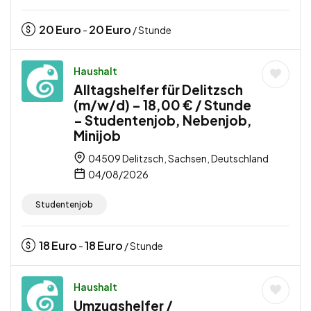
20
Euro
20
Euro
-
/ Stunde
Haushalt
Alltagshelfer für Delitzsch
(m/w/d) – 18,00 € / Stunde
– Studentenjob, Nebenjob,
Minijob
04509 Delitzsch, Sachsen, Deutschland
04/08/2026
Studentenjob
18
Euro
18
Euro
-
/ Stunde
Haushalt
Umzugshelfer /