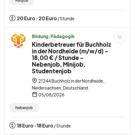
Minijob
20
Euro
20
Euro
-
/ Stunde
Bildung, Pädagogik
Kinderbetreuer für Buchholz
in der Nordheide (m/w/d) –
18,00 € / Stunde –
Nebenjob, Minijob,
Studentenjob
21244 Buchholz in der Nordheide,
Niedersachsen, Deutschland
05/08/2026
Nebenjob
18
Euro
18
Euro
-
/ Stunde