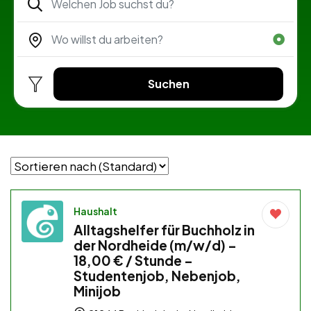
Suchen
Haushalt
Alltagshelfer für Buchholz in
der Nordheide (m/w/d) –
18,00 € / Stunde –
Studentenjob, Nebenjob,
Minijob