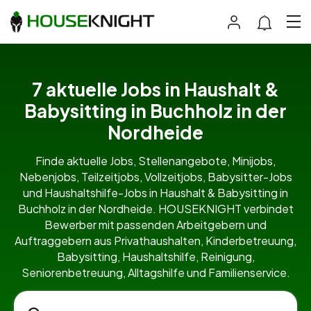
7 aktuelle Jobs in Haushalt &
Babysitting in Buchholz in der
Nordheide
Finde aktuelle Jobs, Stellenangebote, Minijobs,
Nebenjobs, Teilzeitjobs, Vollzeitjobs, Babysitter-Jobs
und Haushaltshilfe-Jobs in Haushalt & Babysitting in
Buchholz in der Nordheide. HOUSEKNIGHT verbindet
Bewerber mit passenden Arbeitgebern und
Auftraggebern aus Privathaushalten, Kinderbetreuung,
Babysitting, Haushaltshilfe, Reinigung,
Seniorenbetreuung, Alltagshilfe und Familienservice.