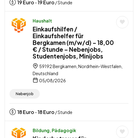
19
Euro
19
Euro
-
/ Stunde
Haushalt
Einkaufshilfen /
Einkaufshelfer für
Bergkamen (m/w/d) – 18,00
€ / Stunde – Nebenjobs,
Studentenjobs, Minijobs
59192 Bergkamen, Nordrhein-Westfalen,
Deutschland
05/08/2026
Nebenjob
18
Euro
18
Euro
-
/ Stunde
Bildung, Pädagogik