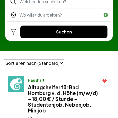
Suchen
Haushalt
Alltagshelfer für Bad
Homburg v. d. Höhe (m/w/d)
– 18,00 € / Stunde –
Studentenjob, Nebenjob,
Minijob