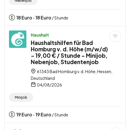
Nebenjob
18
Euro
18
Euro
-
/ Stunde
Haushalt
Haushaltshilfen für Bad
Homburg v. d. Höhe (m/w/d)
– 19,00 € / Stunde – Minijob,
Nebenjob, Studentenjob
61343 Bad Homburg v. d. Höhe, Hessen,
Deutschland
04/08/2026
Minijob
19
Euro
19
Euro
-
/ Stunde