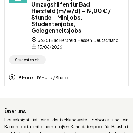
Umzugshilfen für Bad
Hersfeld (m/w/d) – 19,00 € /
Stunde – Minijobs,
Studentenjobs,
Gelegenheitsjobs
36251 Bad Hersfeld, Hessen, Deutschland
13/06/2026
Studentenjob
19
Euro
19
Euro
-
/ Stunde
Über uns
Houseknight ist eine deutschlandweite Jobbörse und ein
Karriereportal mit einem großen Kandidatenpool für Haushalt