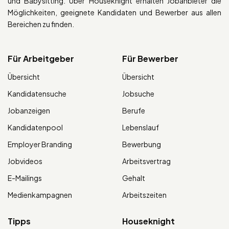
und Babysitting. Über Houseknight erhalten Jobanbieter die
Möglichkeiten, geeignete Kandidaten und Bewerber aus allen
Bereichen zu finden.
Für Arbeitgeber
Für Bewerber
Übersicht
Übersicht
Kandidatensuche
Jobsuche
Jobanzeigen
Berufe
Kandidatenpool
Lebenslauf
Employer Branding
Bewerbung
Jobvideos
Arbeitsvertrag
E-Mailings
Gehalt
Medienkampagnen
Arbeitszeiten
Tipps
Houseknight