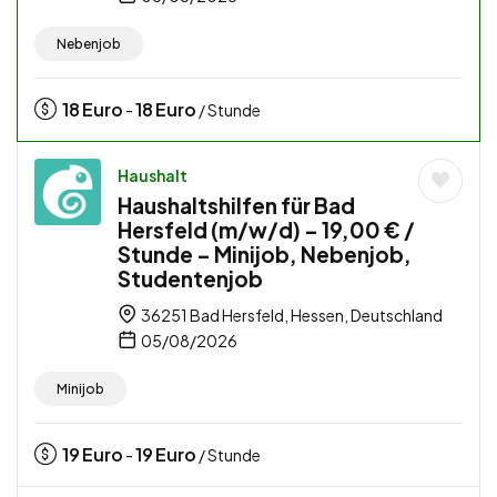
Nebenjob
18
Euro
18
Euro
-
/ Stunde
Haushalt
Haushaltshilfen für Bad
Hersfeld (m/w/d) – 19,00 € /
Stunde – Minijob, Nebenjob,
Studentenjob
36251 Bad Hersfeld, Hessen, Deutschland
05/08/2026
Minijob
19
Euro
19
Euro
-
/ Stunde