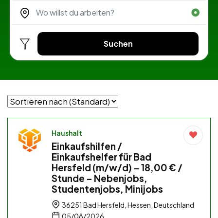
Suchen
Haushalt
Einkaufshilfen /
Einkaufshelfer für Bad
Hersfeld (m/w/d) – 18,00 € /
Stunde – Nebenjobs,
Studentenjobs, Minijobs
36251 Bad Hersfeld, Hessen, Deutschland
05/08/2026