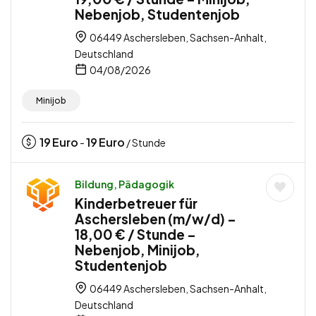
Nebenjob, Studentenjob
06449 Aschersleben, Sachsen-Anhalt,
Deutschland
04/08/2026
Minijob
19
Euro
19
Euro
-
/ Stunde
Bildung, Pädagogik
Kinderbetreuer für
Aschersleben (m/w/d) –
18,00 € / Stunde –
Nebenjob, Minijob,
Studentenjob
06449 Aschersleben, Sachsen-Anhalt,
Deutschland