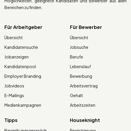
Möglichkeiten, geeignete Kandidaten und Bewerber aus allen
Bereichen zu finden.
Für Arbeitgeber
Für Bewerber
Übersicht
Übersicht
Kandidatensuche
Jobsuche
Jobanzeigen
Berufe
Kandidatenpool
Lebenslauf
Employer Branding
Bewerbung
Jobvideos
Arbeitsvertrag
E-Mailings
Gehalt
Medienkampagnen
Arbeitszeiten
Tipps
Houseknight
Bewerbungsgespräch
Registrierung