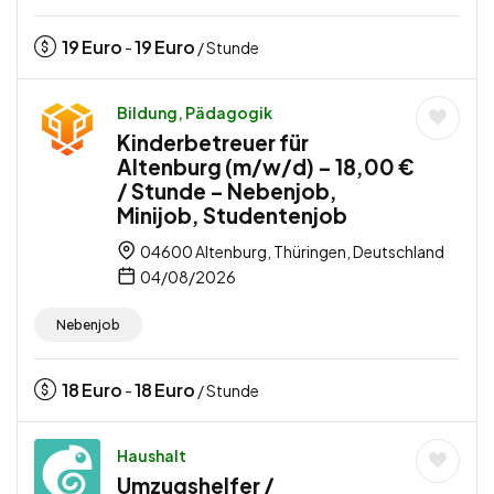
19
Euro
19
Euro
-
/ Stunde
Bildung, Pädagogik
Kinderbetreuer für
Altenburg (m/w/d) – 18,00 €
/ Stunde – Nebenjob,
Minijob, Studentenjob
04600 Altenburg, Thüringen, Deutschland
04/08/2026
Nebenjob
18
Euro
18
Euro
-
/ Stunde
Haushalt
Umzugshelfer /