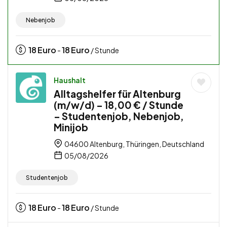
Nebenjob
18
Euro
18
Euro
-
/ Stunde
Haushalt
Alltagshelfer für Altenburg
(m/w/d) – 18,00 € / Stunde
– Studentenjob, Nebenjob,
Minijob
04600 Altenburg, Thüringen, Deutschland
05/08/2026
Studentenjob
18
Euro
18
Euro
-
/ Stunde