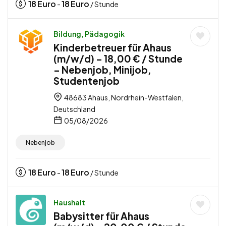
18
Euro
18
Euro
-
/ Stunde
Bildung, Pädagogik
Kinderbetreuer für Ahaus
(m/w/d) – 18,00 € / Stunde
– Nebenjob, Minijob,
Studentenjob
48683 Ahaus, Nordrhein-Westfalen,
Deutschland
05/08/2026
Nebenjob
18
Euro
18
Euro
-
/ Stunde
Haushalt
Babysitter für Ahaus