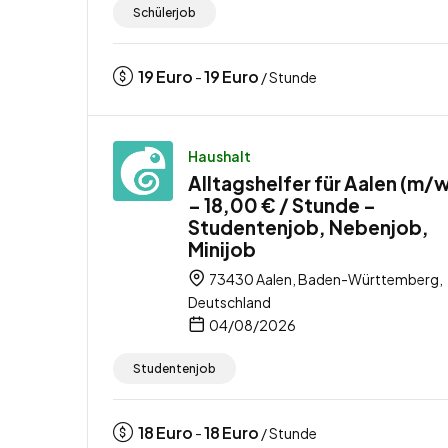
Schülerjob
19
Euro
19
Euro
-
/ Stunde
Haushalt
Alltagshelfer für Aalen (m/
– 18,00 € / Stunde –
Studentenjob, Nebenjob,
Minijob
73430 Aalen, Baden-Württemberg,
Deutschland
04/08/2026
Studentenjob
18
Euro
18
Euro
-
/ Stunde