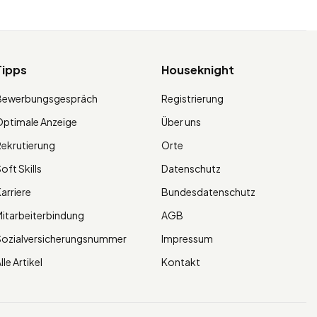
Tipps
Houseknight
Bewerbungsgespräch
Registrierung
ptimale Anzeige
Über uns
ekrutierung
Orte
oft Skills
Datenschutz
arriere
Bundesdatenschutz
itarbeiterbindung
AGB
Sozialversicherungsnummer
Impressum
lle Artikel
Kontakt