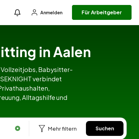
Für Arbeitgeber
Anmelden
itting in Aalen
 Vollzeitjobs, Babysitter-
HOUSEKNIGHT verbindet
rivathaushalten,
euung, Alltagshilfe und
Mehr filtern
Suchen