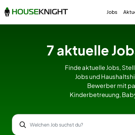
Jobs
Aktue
7 aktuelle Job
Finde aktuelle Jobs, Stel
Jobs und Haushaltshi
Bewerber mit pa
Kinderbetreuung, Babys