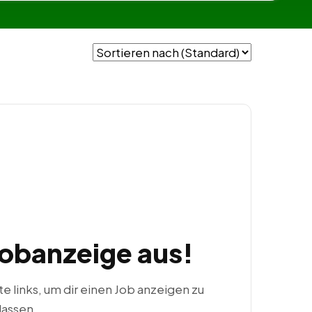
Jobanzeige aus!
ste links, um dir einen Job anzeigen zu
lassen.