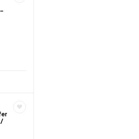
 –
fer
 /