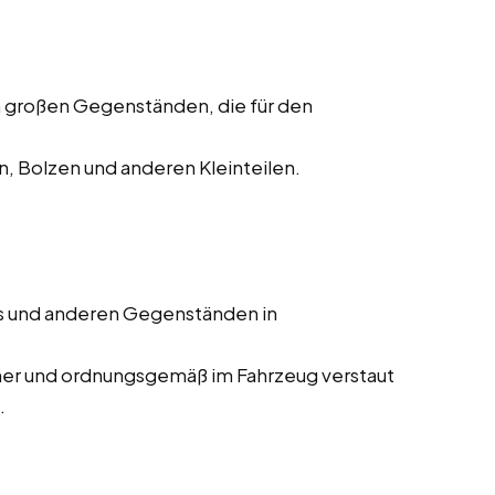
 großen Gegenständen, die für den
, Bolzen und anderen Kleinteilen.
s und anderen Gegenständen in
cher und ordnungsgemäß im Fahrzeug verstaut
.