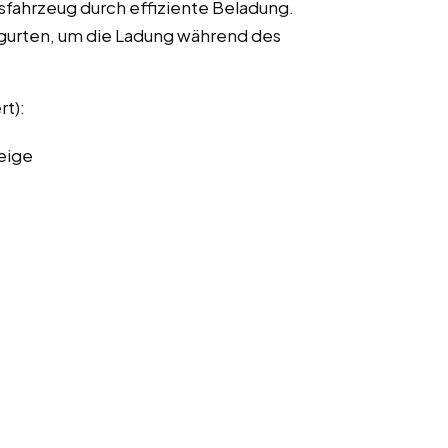
fahrzeug durch effiziente Beladung.
urten, um die Ladung während des
rt):
eige