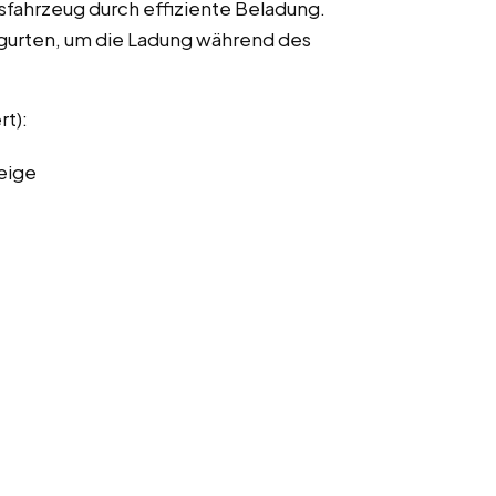
fahrzeug durch effiziente Beladung.
urten, um die Ladung während des
rt):
eige