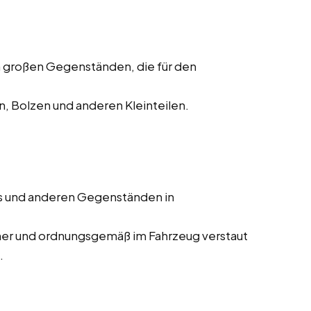
 großen Gegenständen, die für den
, Bolzen und anderen Kleinteilen.
s und anderen Gegenständen in
cher und ordnungsgemäß im Fahrzeug verstaut
.