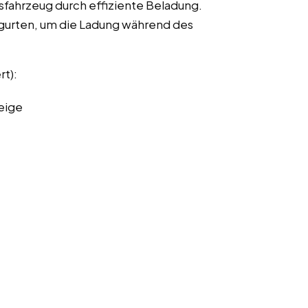
fahrzeug durch effiziente Beladung.
urten, um die Ladung während des
rt):
eige