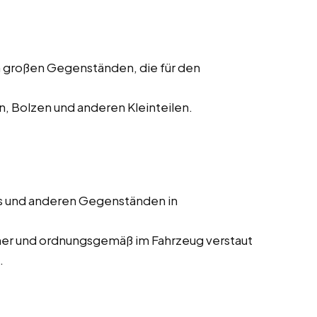
 großen Gegenständen, die für den
, Bolzen und anderen Kleinteilen.
s und anderen Gegenständen in
cher und ordnungsgemäß im Fahrzeug verstaut
.