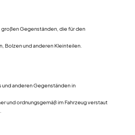
 großen Gegenständen, die für den
, Bolzen und anderen Kleinteilen.
s und anderen Gegenständen in
cher und ordnungsgemäß im Fahrzeug verstaut
.