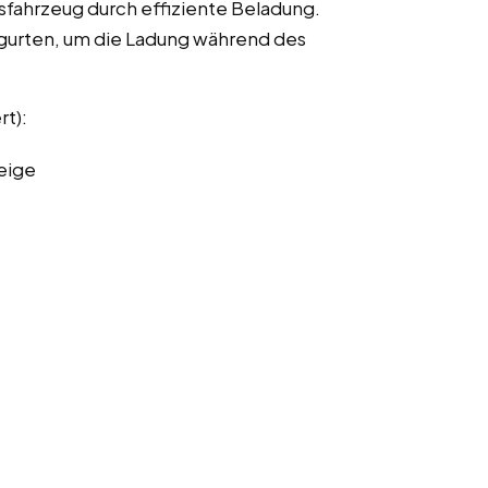
fahrzeug durch effiziente Beladung.
urten, um die Ladung während des
rt):
eige