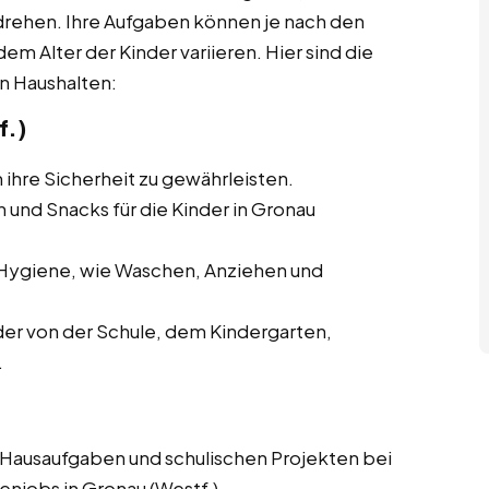
drehen. Ihre Aufgaben können je nach den
m Alter der Kinder variieren. Hier sind die
in Haushalten:
f.)
 ihre Sicherheit zu gewährleisten.
und Snacks für die Kinder in Gronau
 Hygiene, wie Waschen, Anziehen und
er von der Schule, dem Kindergarten,
.
 Hausaufgaben und schulischen Projekten bei
njobs in Gronau (Westf.).