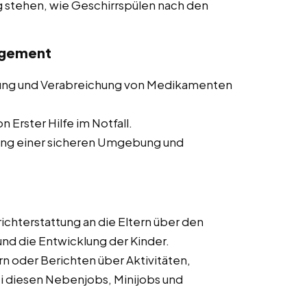
stehen, wie Geschirrspülen nach den
agement
ung und Verabreichung von Medikamenten
 Erster Hilfe im Notfall.
ng einer sicheren Umgebung und
chterstattung an die Eltern über den
d die Entwicklung der Kinder.
 oder Berichten über Aktivitäten,
i diesen Nebenjobs, Minijobs und