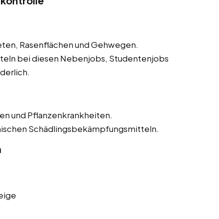
kontrolle
eeten, Rasenflächen und Gehwegen.
eln bei diesen Nebenjobs, Studentenjobs
derlich.
n und Pflanzenkrankheiten.
ischen Schädlingsbekämpfungsmitteln.
n
eige