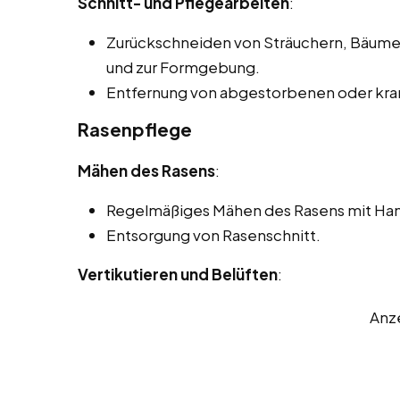
Schnitt- und Pflegearbeiten
:
Zurückschneiden von Sträuchern, Bäum
und zur Formgebung.
Entfernung von abgestorbenen oder kran
Rasenpflege
Mähen des Rasens
:
Regelmäßiges Mähen des Rasens mit Ha
Entsorgung von Rasenschnitt.
Vertikutieren und Belüften
:
Anz