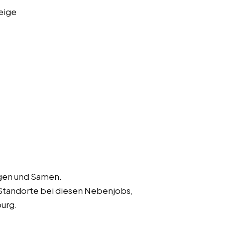
eige
ngen und Samen.
Standorte bei diesen Nebenjobs,
burg.