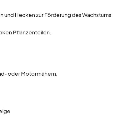
en und Hecken zur Förderung des Wachstums
ken Pflanzenteilen.
nd- oder Motormähern.
eige