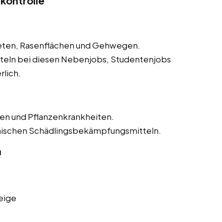
kontrolle
eeten, Rasenflächen und Gehwegen.
eln bei diesen Nebenjobs, Studentenjobs
rlich.
n und Pflanzenkrankheiten.
ischen Schädlingsbekämpfungsmitteln.
n
eige