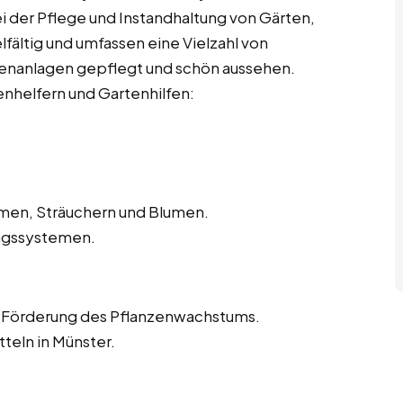
ei der Pflege und Instandhaltung von Gärten,
lfältig und umfassen eine Vielzahl von
ußenanlagen gepflegt und schön aussehen.
enhelfern und Gartenhilfen:
men, Sträuchern und Blumen.
ngssystemen.
 Förderung des Pflanzenwachstums.
eln in Münster.