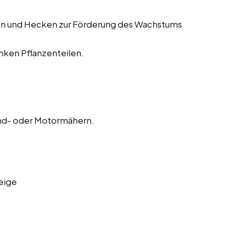
en und Hecken zur Förderung des Wachstums
ken Pflanzenteilen.
nd- oder Motormähern.
eige