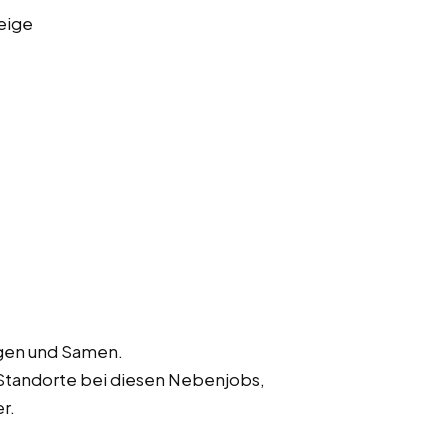
eige
ngen und Samen.
Standorte bei diesen Nebenjobs,
r.