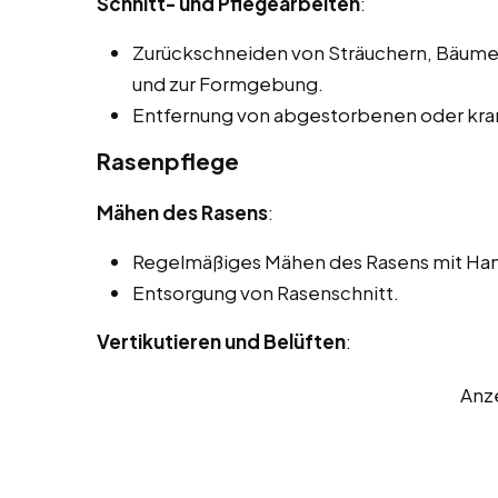
Schnitt- und Pflegearbeiten
:
Zurückschneiden von Sträuchern, Bäum
und zur Formgebung.
Entfernung von abgestorbenen oder kran
Rasenpflege
Mähen des Rasens
:
Regelmäßiges Mähen des Rasens mit Ha
Entsorgung von Rasenschnitt.
Vertikutieren und Belüften
:
Anz