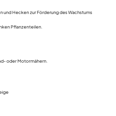
en und Hecken zur Förderung des Wachstums
ken Pflanzenteilen.
nd- oder Motormähern.
eige