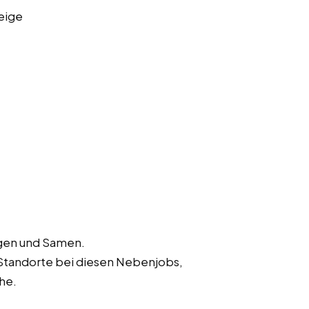
eige
ngen und Samen.
Standorte bei diesen Nebenjobs,
he.