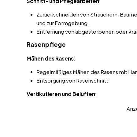
Schnitt- und Pflegearbeiten
:
Zurückschneiden von Sträuchern, Bäum
und zur Formgebung.
Entfernung von abgestorbenen oder kran
Rasenpflege
Mähen des Rasens
:
Regelmäßiges Mähen des Rasens mit Ha
Entsorgung von Rasenschnitt.
Vertikutieren und Belüften
:
Anz