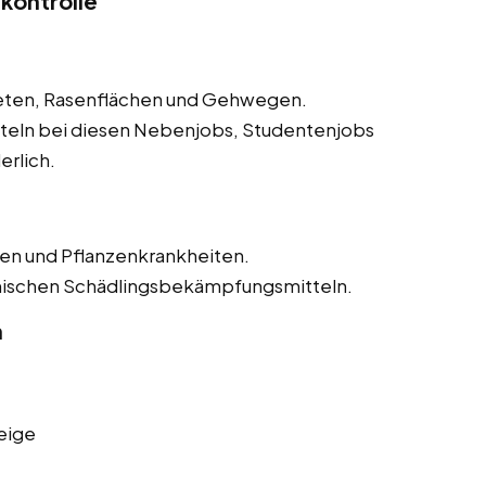
kontrolle
eeten, Rasenflächen und Gehwegen.
eln bei diesen Nebenjobs, Studentenjobs
erlich.
n und Pflanzenkrankheiten.
ischen Schädlingsbekämpfungsmitteln.
n
eige