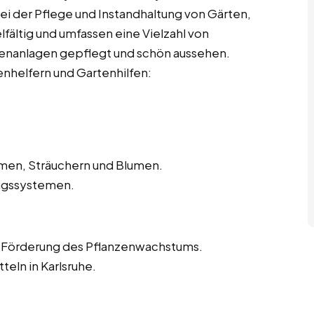
bei der Pflege und Instandhaltung von Gärten,
lfältig und umfassen eine Vielzahl von
ußenanlagen gepflegt und schön aussehen.
enhelfern und Gartenhilfen:
men, Sträuchern und Blumen.
ngssystemen.
 Förderung des Pflanzenwachstums.
ln in Karlsruhe.