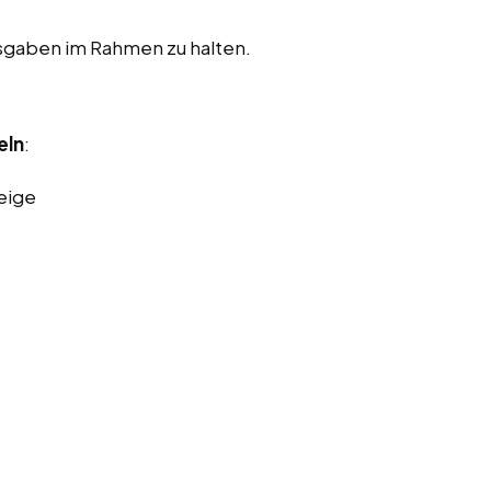
usgaben im Rahmen zu halten.
eln
:
eige