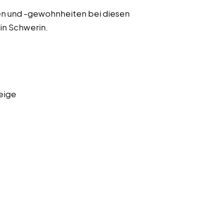
n und -gewohnheiten bei diesen
in Schwerin.
eige