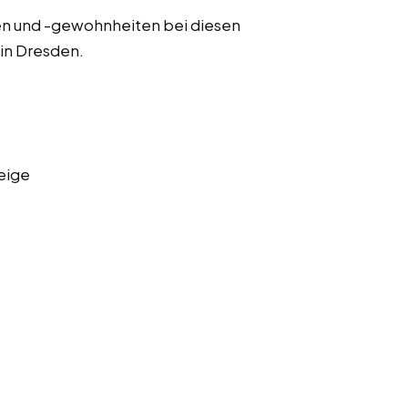
n und -gewohnheiten bei diesen
in Dresden.
eige