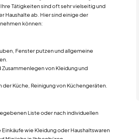
hre Tätigkeiten sind oft sehr vielseitig und
r Haushalte ab. Hier sind einige der
bernehmen können:
auben, Fenster putzen und allgemeine
en.
nd Zusammenlegen von Kleidung und
 der Küche, Reinigung von Küchengeräten.
gegebenen Liste oder nach individuellen
e Einkäufe wie Kleidung oder Haushaltswaren
d Minijobs in Ibbenbüren.