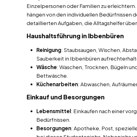
Einzelpersonen oder Familien zu erleichtern. I
hängen von den individuellen Bedürfnissen de
detaillierten Aufgaben, die Alltagshelfer ü
Haushaltsführung in Ibbenbüren
Reinigung
: Staubsaugen, Wischen, Abst
Sauberkeit in Ibbenbüren aufrechterhalt
Wäsche
: Waschen, Trocknen, Bügeln u
Bettwäsche.
Küchenarbeiten
: Abwaschen, Aufräumen
Einkauf und Besorgungen
Lebensmittel
: Einkaufen nach einer vor
Bedürfnissen.
Besorgungen
: Apotheke, Post, speziell
bei diesen Studentenjobs, Nebenjobs un